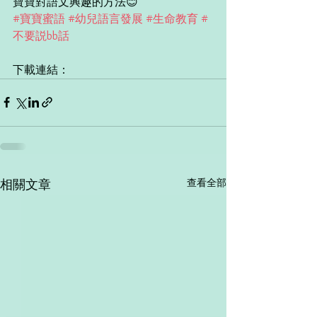
寶寶對語文興趣的方法😊
#寶寶蜜語
#幼兒語言發展
#生命教育
#
不要説bb話
下載連結：
查看全部
相關文章