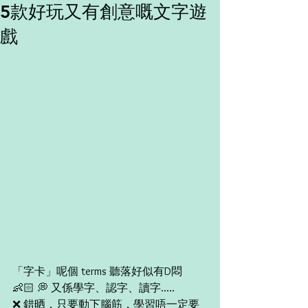
5款好玩又有創意嘅文字遊
戲
「字卡」呢個 terms 聽落好似有D悶
👶🏻 💭 又係學字、認字、讀字.....
❌ 錯晒，只要動下腦筋，學習唔一定要