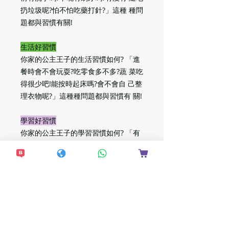
扔垃圾呢?怕不怕吃藥打針?」這種 種問
題都與習慣有關!
生活好習慣
你家的公主王子的生活習慣如何? 「進
餐時會不會玩耍?吃零食多不多?蔬 菜吃
得很少吧!能按時起床嗎?會不會自 己整
理衣物呢?」這種種問題都與習慣有 關!
學習好習慣
你家的公主王子的學習習慣如何? 「有
沒有不躺著看書?會自覺整理書架 嗎?會
耐心聆聽別人說話嗎?寫作業會粗 心大
意嗎?」這種種問題都與習慣有關!
交往好習慣
你家的公主王子喜歡交往嗎? 「有沒有
主動與人打招呼?有沒有向客人 問好?進