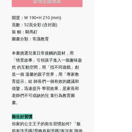
新增至購物車
開度：W 190×H 210 (mm)
頁數：52頁全彩 (含封面)
裝 幀：騎馬釘
圖書分類：常識教育
本書挑選兒童日常接觸的題材，用
「情景故事」引領孩子進入一個趣味盎
然 的互動空間，用「找不同遊戲」創
造一個 溫馨的親子世界，用「專家教
育提示」給 師長們一個有效的建議和
借鑒，迅速提升 學習效果，是家長和
老師們不可或缺的兒 童行為教育圖
書。
衛生好習慣
你家的公主王子的衛生習慣如何? 「飯
前有洗手嗎?早晚有刷牙嗎?有沒有 隨地