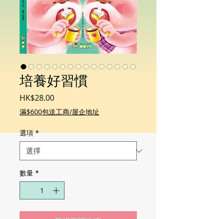
培養好習慣
價
HK$28.00
格
滿$600包送工商/屋企地址
選項
*
數量
*