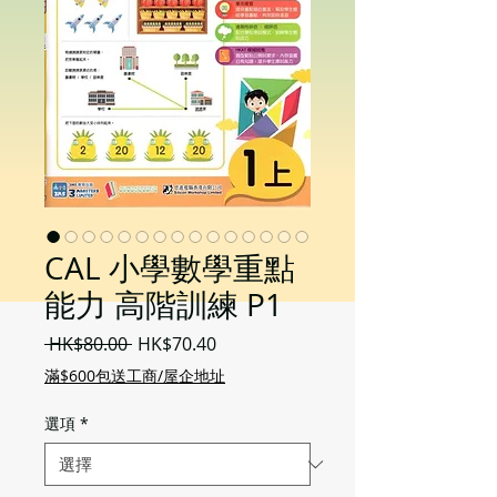
CAL 小學數學重點
能力 高階訓練 P1
一
促
 HK$80.00 
HK$70.40
般
銷
滿$600包送工商/屋企地址
價
價
格
格
選項
*