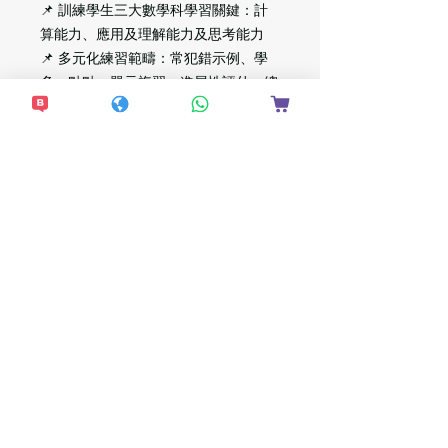
📌 訓練學生三大數學科學習關鍵：計
算能力、應用及理解能力及思考能力
📌 多元化練習範疇：常犯錯示例、學
多一點點、單元複習、進展性評估、總
評估、模擬試卷、網上學習資源
📌 配合各大出版社的數學科教材，並
設有進階與高階程度，令老師編排課程
更靈活
想接收更多最新資
訊？