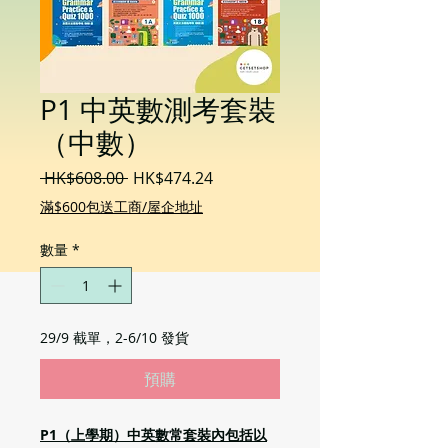
P1 中英數測考套裝
（中數）
一
促
 HK$608.00 
HK$474.24
般
銷
滿$600包送工商/屋企地址
價
價
格
格
數量
*
29/9 截單，2-6/10 發貨
預購
P1（上學期）中英數常套裝內包括以