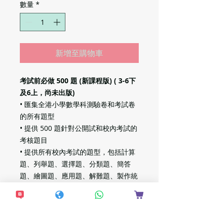
數量
*
新增至購物車
考試前必做 500 題 (新課程版) ( 3-6下
及6上，尚未出版)
• 匯集全港小學數學科測驗卷和考試卷
的所有題型
• 提供 500 題針對公開試和校內考試的
考核題目
• 提供所有校內考試的題型，包括計算
題、列舉題、選擇題、分類題、簡答
題、繪圖題、應用題、解難題、製作統
計圖、列式應用題等
• 涵蓋歷屆公開試所有題型，為學生作
出全面的應試準備