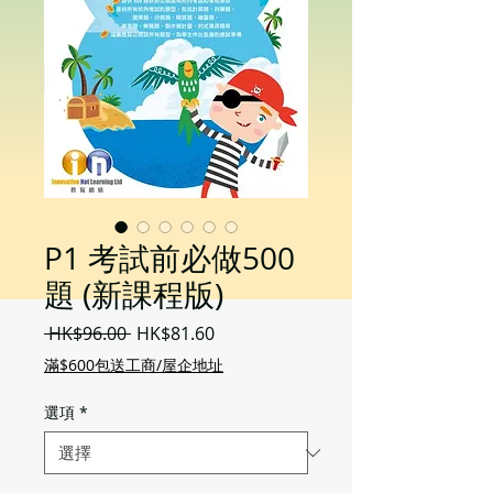
P1 考試前必做500
題 (新課程版)
一
促
 HK$96.00 
HK$81.60
般
銷
滿$600包送工商/屋企地址
價
價
格
格
選項
*