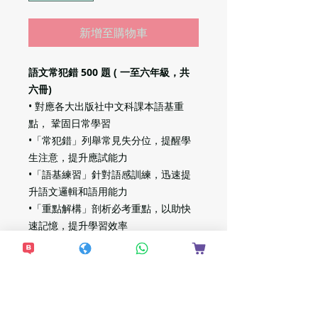
新增至購物車
語文常犯錯 500 題 ( 一至六年級，共
六冊)
• 對應各大出版社中文科課本語基重
點， 鞏固日常學習
•「常犯錯」列舉常見失分位，提醒學
生注意，提升應試能力
•「語基練習」針對語感訓練，迅速提
升語文邏輯和語用能力
•「重點解構」剖析必考重點，以助快
速記憶，提升學習效率
• 題目由資深老師編撰，並經中文專業
團體審閱，信心保證