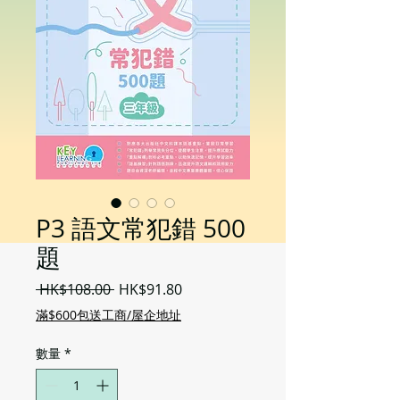
P3 語文常犯錯 500
題
一
促
 HK$108.00 
HK$91.80
般
銷
滿$600包送工商/屋企地址
價
價
格
格
數量
*