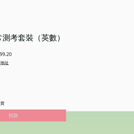
數常測考套裝（英數）
促
99.20
銷
企地址
價
格
發貨
預購