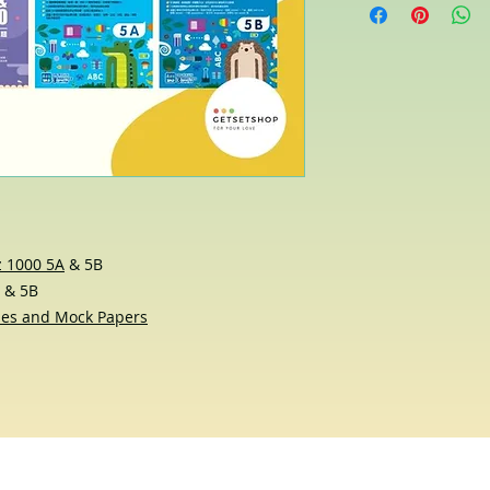
z 1000 5A
& 5B
& 5B
zes and Mock Papers