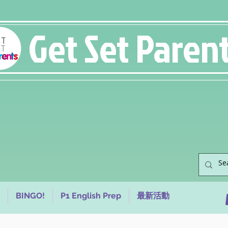
Get Set Paren
BINGO!
P1 English Prep
最新活動