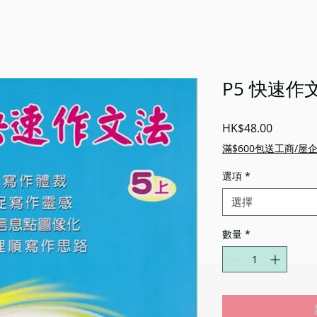
P5 快速作
價
HK$48.00
格
滿$600包送工商/屋
選項
*
選擇
數量
*