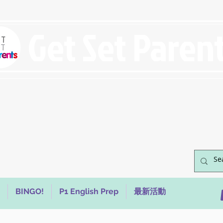
Get Set Paren
BINGO!
P1 English Prep
最新活動