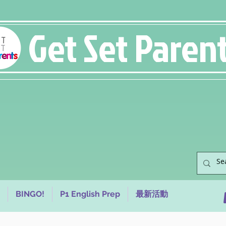
Get Set Paren
BINGO!
P1 English Prep
最新活動