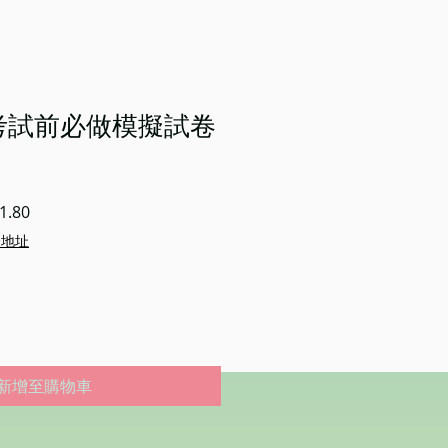
-S1考試前必做模擬試卷
促
1.80
銷
企地址
價
格
新增至購物車