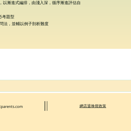
) 模擬試卷，以漸進式編排，由淺入深，循序漸進評估自
 必考題型
和問法，並輔以例子剖析難度
​網店退換貨政策
tparents.com