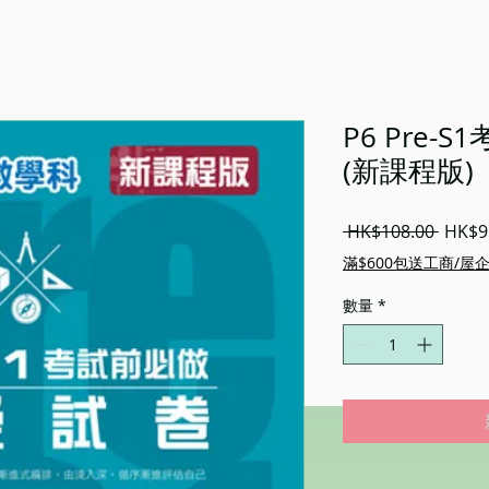
P6 Pre
(新課程版)
一
 HK$108.00 
HK$9
般
滿$600包送工商/屋
價
格
數量
*