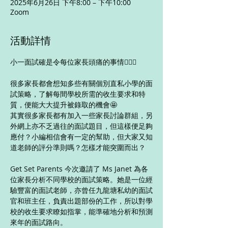
2025年6月26日 下午8:00 – 下午10:00
Zoom
活動詳情
小一面試確是令每位家長頭痛的事情🤦🏻‍♀️
很多家長都會想知多些有關個別直私小學的面
試策略，了解每間學校所需的收生要求和特
質，便能大大提升被錄取的機會🤩
其實很多家長都有加入一些家長討論群組，另
外網上亦不乏過往的面試題目，但這樣便足夠
應付？小編相信會有一定的幫助，但大家又知
道老師的評分準則嗎？怎樣才能突圍而出？
Get Set Parents 今次邀請了 Ms Janet 為各
位家長分析不同學校的面試策略。她是一位經
驗豐富的面試老師，亦曾任九龍塘私幼的面試
官和班主任，負責出題部份的工作，所以對學
校的收生要求瞭如指掌，能準確地分析和預測
來年的面試路向。