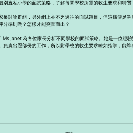
個別直私小學的面試策略，了解每間學校所需的收生要求和特質
家長討論群組，另外網上亦不乏過往的面試題目，但這樣便足夠
評分準則嗎？怎樣才能突圍而出？
 今次邀請了 Ms Janet 為各位家長分析不同學校的面試策略。她是一
，負責出題部份的工作，所以對學校的收生要求瞭如指掌，能準