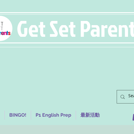
Get Set Paren
BINGO!
P1 English Prep
最新活動