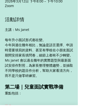
2026年3月12日 下午8:00 – 下午10:00
Zoom
活動詳情
主講：Ms Janet
每年升小面試形式都在變。
今年與過往幾年相比，無論是語言選擇、申請
時需要填寫的資料、甚至有學校在小朋友面試
期間安排家長填問卷，細節上都有不少轉變。
Ms Janet 會以過去幾年的實際題型與最新面
試安排作對照，為家長整理整體趨勢，並抽取
不同學校的題目作分析，幫助大家看清方向，
而不是只做零碎練習。
第二場｜兒童面試實戰準備
重點包括：
更多 >