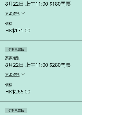
8月22日 上午11:00 $180門票
https://www.westkowloon.hk/tc/kbfds
備註：一人一票，幼童不論年齡亦需憑票入場
更多資訊
（大小同價）
價格
如家長透過 Get Set Parents 訂購門票，可享
以下獨家優惠：
HK$171.00
📌 95折門票（
不設選位，內部安排最佳位
置
）
📌 主辦單位會於表演完結後一星期內，發出
一張電子「感謝狀」給參加者，以表謝意！
銷售已完結
票券類型
取票方法：
8月22日 上午11:00 $280門票
1. 付款後會即時收到確認電郵，於電郵內會
附上確實信一封，請於活動開始前15-20分鐘
到會場，出示確認信換取門票。
更多資訊
2. 如希望於活動前收到門票，主辦單位會以
順豐快遞寄出（費用為 $13)。
價格
HK$266.00
WhatsApp 查詢：97607291
銷售已完結