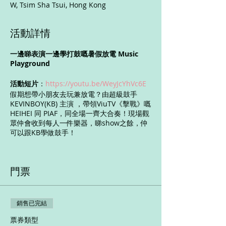
W, Tsim Sha Tsui, Hong Kong
活動詳情
一邊睇表演一邊學打鼓嘅暑假放電 Music
Playground
活動短片
：
https://youtu.be/WeyJcYhVc6E
假期想帶小朋友去玩兼放電？由超級鼓手
KEVINBOY(KB) 主演 ，帶領ViuTV《擊戰》嘅
HEIHEI 同 PIAF，同全場一齊大合奏！現場觀
眾仲會收到每人一件樂器，睇show之餘，仲
可以跟KB學做鼓手！
🥁 𝗞𝗕 𝗮𝗻𝗱 𝗙𝗿𝗶𝗲𝗻𝗱𝘀 𝗠𝘂𝘀𝗶𝗰
𝗣𝗹𝗮𝘆𝗴𝗿𝗼𝘂𝗻𝗱 鼓鼓吓 🥁
日期：2021年 8 月22日
門票
時間：1100・1415・1730 （共3場）
演出長約1小時15分鐘，包括15分鐘中場休息
地點：西九文化區 戲曲中心大劇院
銷售已完結
票價：$380・$280・$180
票券類型
表演詳情：