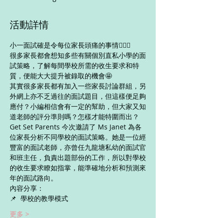
活動詳情
小一面試確是令每位家長頭痛的事情🤦🏻‍♀️
很多家長都會想知多些有關個別直私小學的面
試策略，了解每間學校所需的收生要求和特
質，便能大大提升被錄取的機會🤩
其實很多家長都有加入一些家長討論群組，另
外網上亦不乏過往的面試題目，但這樣便足夠
應付？小編相信會有一定的幫助，但大家又知
道老師的評分準則嗎？怎樣才能特圍而出？ 
Get Set Parents 今次邀請了 Ms Janet 為各
位家長分析不同學校的面試策略。她是一位經
豐富的面試老師，亦曾任九龍塘私幼的面試官
和班主任，負責出題部份的工作，所以對學校
的收生要求瞭如指掌，能準確地分析和預測來
年的面試路向。 
內容分享：
📌  學校的教學模式
更多 >