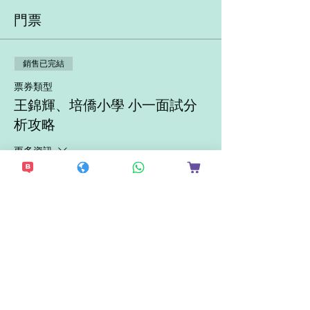
門票
銷售已完結
票券類型
王錦輝、培僑小學 小一面試分
析攻略
更多資訊
價格
HK$200.00
分享此活動