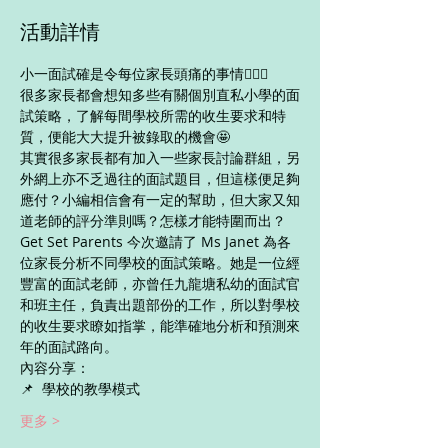
活動詳情
小一面試確是令每位家長頭痛的事情🤦🏻‍♀️
很多家長都會想知多些有關個別直私小學的面
試策略，了解每間學校所需的收生要求和特
質，便能大大提升被錄取的機會🤩
其實很多家長都有加入一些家長討論群組，另
外網上亦不乏過往的面試題目，但這樣便足夠
應付？小編相信會有一定的幫助，但大家又知
道老師的評分準則嗎？怎樣才能特圍而出？ 
Get Set Parents 今次邀請了 Ms Janet 為各
位家長分析不同學校的面試策略。她是一位經
豐富的面試老師，亦曾任九龍塘私幼的面試官
和班主任，負責出題部份的工作，所以對學校
的收生要求瞭如指掌，能準確地分析和預測來
年的面試路向。 
內容分享：
📌  學校的教學模式
更多 >