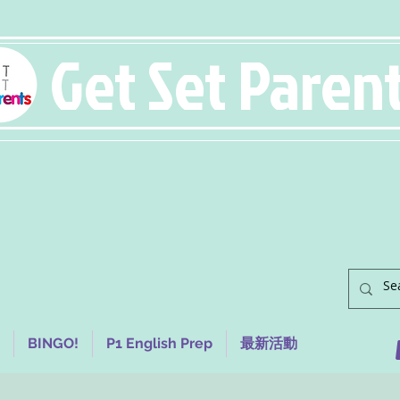
Get Set Paren
BINGO!
P1 English Prep
最新活動