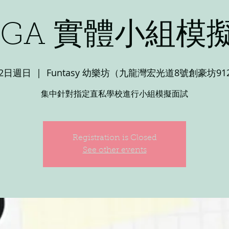
UGA 實體小組模
22日週日
  |  
Funtasy 幼樂坊（九龍灣宏光道8號創豪坊91
集中針對指定直私學校進行小組模擬面試
Registration is Closed
See other events