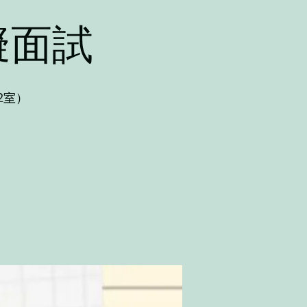
擬面試
2室）