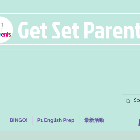
Get Set Paren
BINGO!
P1 English Prep
最新活動