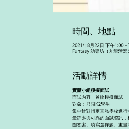
時間、地點
2021年8月22日 下午1:00 –
Funtasy 幼樂坊（九龍灣宏光道8號
活動詳情
實體小組模擬面試
面試內容：首輪模擬面試
對象：只限K2學生 
集中針對指定直私學校進行
最詳盡與可靠的面試資訊，
圈答案、填寫選擇題、畫畫