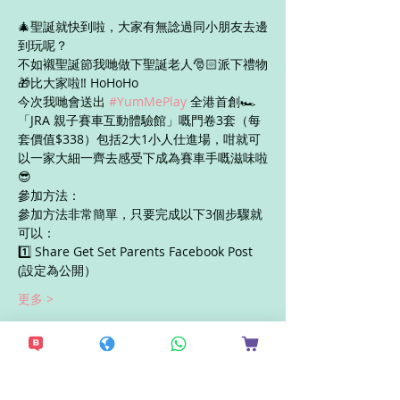
🎄聖誕就快到啦，大家有無諗過同小朋友去邊
到玩呢？
不如襯聖誕節我哋做下聖誕老人🎅🏻派下禮物
🎁比大家啦‼️ HoHoHo
今次我哋會送出 
#YumMePlay
 全港首創🏎️
「JRA 親子賽車互動體驗館」嘅門卷3套（每
套價值$338）包括2大1小人仕進場，咁就可
以一家大細一齊去感受下成為賽車手嘅滋味啦
😎
參加方法：
參加方法非常簡單，只要完成以下3個步驟就
可以：
1️⃣ Share Get Set Parents Facebook Post 
(設定為公開）
更多 >
分享此活動