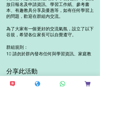
放日報名及申請資訊、學習工作紙、參考書
本、有趣教具分享及優惠等，如有任何學習上
的問題，歡迎在群組內交流。
為了大家有一個更好的交流氣氛，設立了以下
谷規，希望各位家長可以自覺遵守。
群組規則：
1⃣ 請勿於群內發布任何與學習資訊、家庭教
育、升學無關的訊息（包括但不限於：政治話
題、宣傳、買賣及色情等訊息）。
2⃣ 請勿重覆加入同一年級的不同交流群
分享此活動
3⃣ 請尊重其他谷友，不得粗言穢語
4⃣ 不能 post 其他討論群組連結
📌 一經發現有人違反以上規則，管理員有權
不作另行通知，並立刻將違規者踢出群組。群
組管理員擁有一切解讀群組規則的權利。
想接收更多最新資