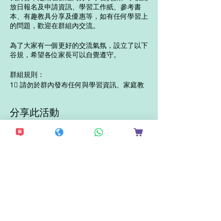
放日報名及申請資訊、學習工作紙、參考書
本、有趣教具分享及優惠等，如有任何學習上
的問題，歡迎在群組內交流。
為了大家有一個更好的交流氣氛，設立了以下
谷規，希望各位家長可以自覺遵守。
群組規則：
1⃣ 請勿於群內發布任何與學習資訊、家庭教
育、升學無關的訊息（包括但不限於：政治話
題、宣傳、買賣及色情等訊息）。
2⃣ 請勿重覆加入同一年級的不同交流群
分享此活動
3⃣ 請尊重其他谷友，不得粗言穢語
4⃣ 不能 post 其他討論群組連結
📌 一經發現有人違反以上規則，管理員有權
不作另行通知，並立刻將違規者踢出群組。群
組管理員擁有一切解讀群組規則的權利。
想接收更多最新資