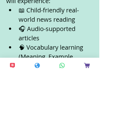
will experience:
📖 Child-friendly real-
world news reading
🎧 Audio-supported 
articles
🧠 Vocabulary learning 
(Meaning, Example, 
Alternative)
更多 >
分享此活動