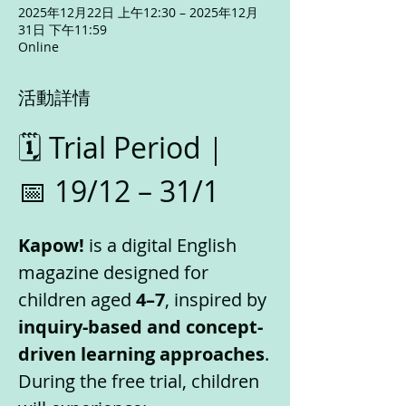
2025年12月22日 上午12:30 – 2025年12月
31日 下午11:59
Online
活動詳情
🗓️ Trial Period｜ 
📅 19/12 – 31/1
Kapow!
 is a digital English 
magazine designed for 
children aged 
4–7
, inspired by 
inquiry-based and concept-
driven learning approaches
.
During the free trial, children 