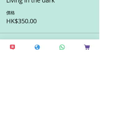
Living in the dark
價格
HK$350.00
此活動門票已售完
分享此活動
想接收更多最新資