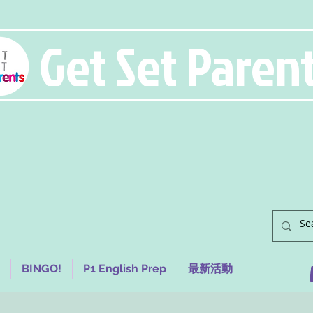
Get Set Paren
BINGO!
P1 English Prep
最新活動