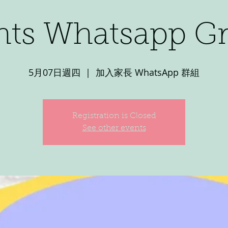
nts Whatsapp G
5月07日週四
  |  
加入家長 WhatsApp 群組
Registration is Closed
See other events