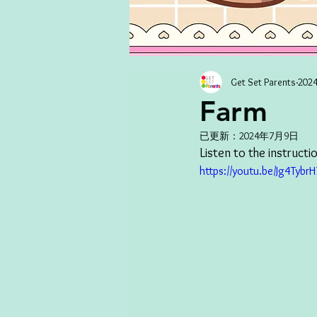
Get Set Parents
20
Farm
已更新：
2024年7月9日
Listen to the instructio
https://youtu.be/Jg4Tyb