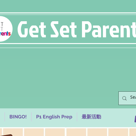
Get Set Paren
BINGO!
P1 English Prep
最新活動