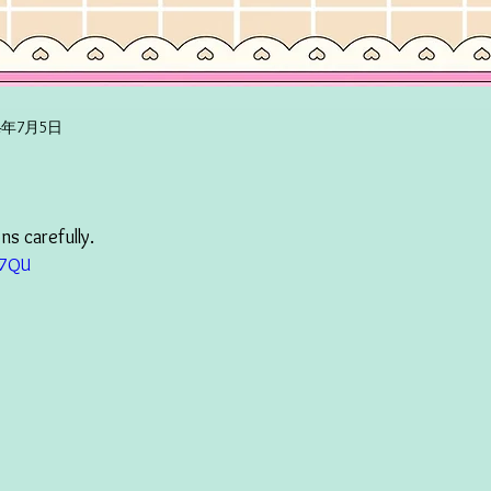
24年7月5日
ns carefully.
rH7QU