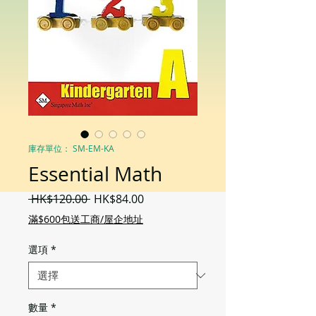
庫存單位： SM-EM-KA
Essential Math
一
促
 HK$120.00 
HK$84.00
般
銷
滿$600包送工商/屋企地址
價
價
格
格
選項
*
數量
*