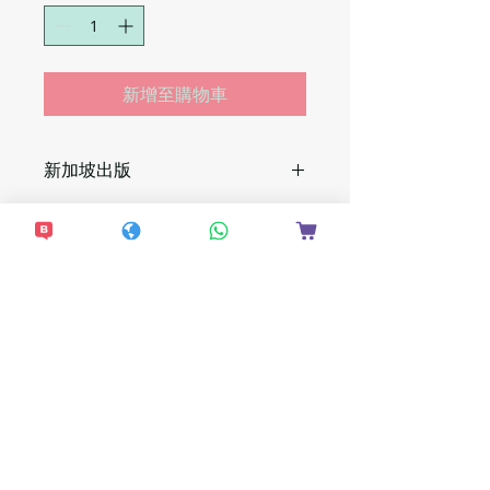
新增至購物車
新加坡出版
新加坡幼稚園學制與香港不同，以下是
一個對照表：
新加坡 PN ＝ 香港 K1
新加坡 K1 ＝ 香港 K2
新加坡 K2 ＝ 香港 K3
想接收更多最新資
訊？