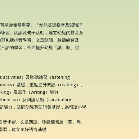
語學習基礎相當重要。「幼兒英語拼音及閱讀理
聽練習、詞語及句子活動，建立幼兒的拼音及
內容包括拼音學習、文章朗讀、聆聽練習及
文三語的學習，全面提升幼兒「讀、聽、說、
 activities
）及聆聽練習（
listening
honics
）基礎，重點提升閱讀（
reading
）、
king
）及寫作（
writing
）能力
ehension
）及詞語活動（
vocabulary
題能力，鞏固幼兒英語詞彙基礎，為報讀小學
拼音學習、文章朗讀、聆聽練習及「英、粵、
學習，建立良好語言基礎