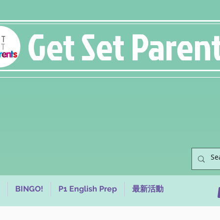
Get Set Paren
BINGO!
P1 English Prep
最新活動