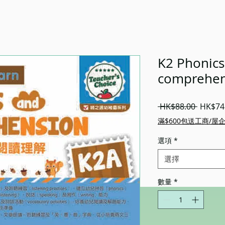
K2 Phonics
comprehen
一
 HK$88.00 
HK$74
般
滿$600包送工商/屋
價
格
選項
*
選擇
數量
*