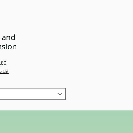
 and
sion
促
.80
銷
企地址
價
格