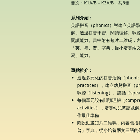
冊次：K1A/B – K3A/B，共6冊
系列介紹：
英語拼音（phonics）對建立英
解」透過拼音學習、閱讀理解、聆
閱讀能力。書中附有短片二維碼，
「英、粵、普」字典，從小培養兩
寫」能力。
重點推介：
透過多元化的拼音活動（
phonics
practices
），建立幼兒拼音（
p
聆聽（
listening
）、說話（
spea
每個單元設有閱讀理解（
compr
activities
），培養幼兒閱讀及解
作最佳準備
附設動畫短片二維碼，內容包括
普」字典，從小培養兩文三語的