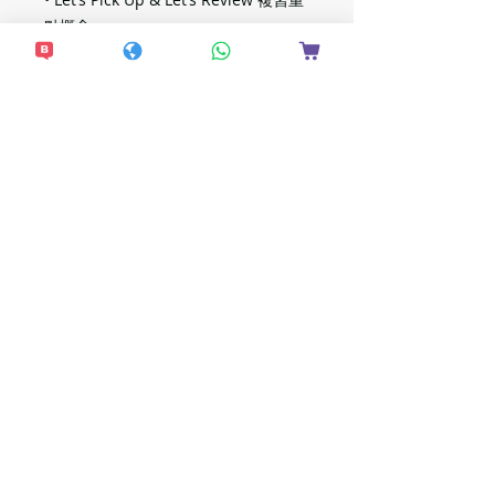
點概念
• Test Yourself 鞏固已學過的文法知識
• Point to Note 提示常犯錯誤及文法要
點
* P1B-6B 稍後出版
想接收更多最新資
訊？
現在加入