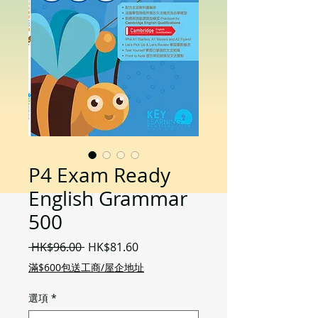
P4 Exam Ready
English Grammar
500
一
促
 HK$96.00 
HK$81.60
般
銷
滿$600包送工商/屋企地址
價
價
格
格
選項
*