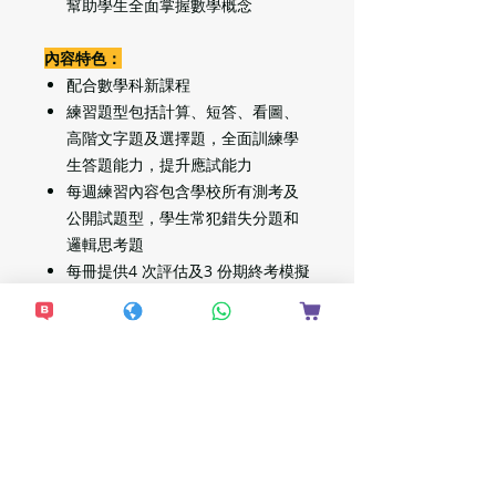
幫助學生全面掌握數學概念
內容特色：
配合數學科新課程
練習題型包括計算、短答、看圖、
高階文字題及選擇題，全面訓練學
生答題能力，提升應試能力
每週練習內容包含學校所有測考及
公開試題型，學生常犯錯失分題和
邏輯思考題
每冊提供
4
次評估及
3
份期終考模擬
試卷，為學生提供最佳試前複習
Features:
Aligns with the latest Hong Kong
Education Bureau Primary
Mathematics Curriculum.
Contains 26 weekly exercises, 10
pre-examination revision and 2