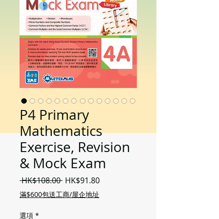
P4 Primary
Mathematics
Exercise, Revision
& Mock Exam
一
促
 HK$108.00 
HK$91.80
般
銷
滿$600包送工商/屋企地址
價
價
格
格
選項
*