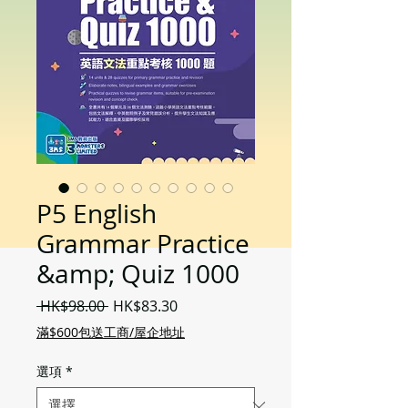
P5 English
Grammar Practice
&amp; Quiz 1000
一
促
 HK$98.00 
HK$83.30
般
銷
滿$600包送工商/屋企地址
價
價
格
格
選項
*