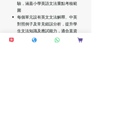
驗，涵蓋小學英語文法重點考核範
圍
每個單元設有英文文法解釋、中英
對照例子及常見錯誤分析，提升學
生文法知識及應試能力，適合直資
及國際學校採用
題型多元，包括填充、配對、重寫
句子、句子寫作、找錯處等等，全
面提升學生答題能力
包含實用小測驗，温習文法重點，
適合試前重温及鞏固文法知識
想接收更多最新資