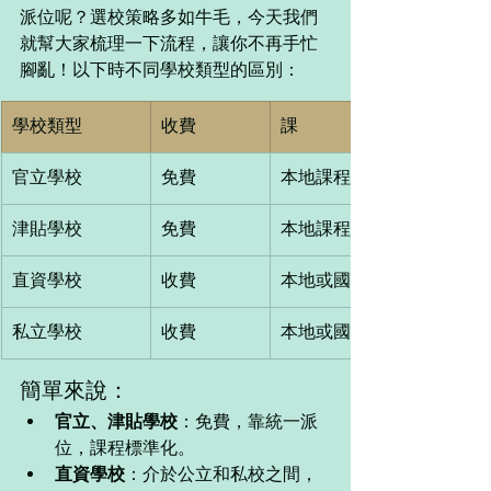
派位呢？選校策略多如牛毛，今天我們
就幫大家梳理一下流程，讓你不再手忙
腳亂！以下時不同學校類型的區別：
學校類型
收費
課
官立學校
免費
本地課程
津貼學校
免費
本地課程
直資學校
收費
本地或國際課程（學校自主
私立學校
收費
本地或國際課程
簡單來說：
官立、津貼學校
：免費，靠統一派
位，課程標準化。 
直資學校
：介於公立和私校之間，