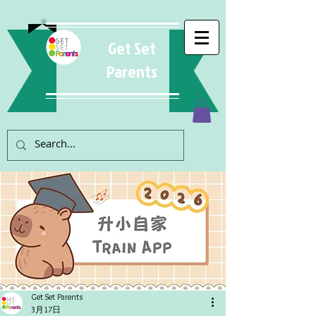
Get Set
Parents
Get Set Parents
3月17日