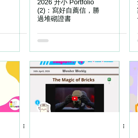
2026 升小 Portfolio
(2)：寫好自薦信，勝
過堆砌證書