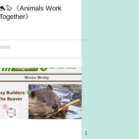
🐬🦭《Animals Work
Together》