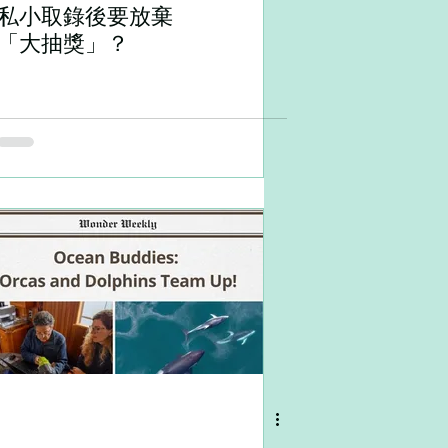
私小取錄後要放棄
「大抽獎」？