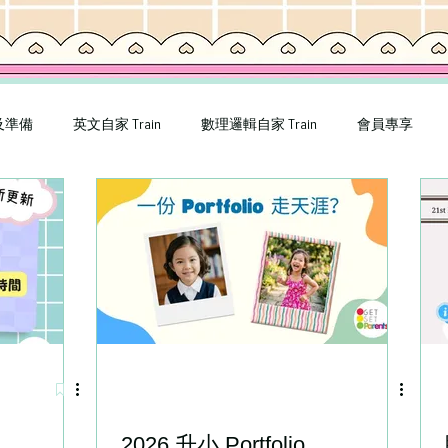
及準備
英文自家 Train
數理邏輯自家 Train
會員專享
rces
Kapow!
English app games
幼稚園選校
2026 升小 Portfolio