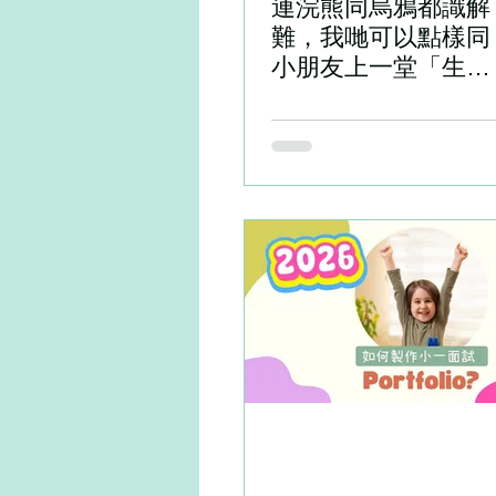
連浣熊同烏鴉都識解
難，我哋可以點樣同
小朋友上一堂「生活
探究課」？