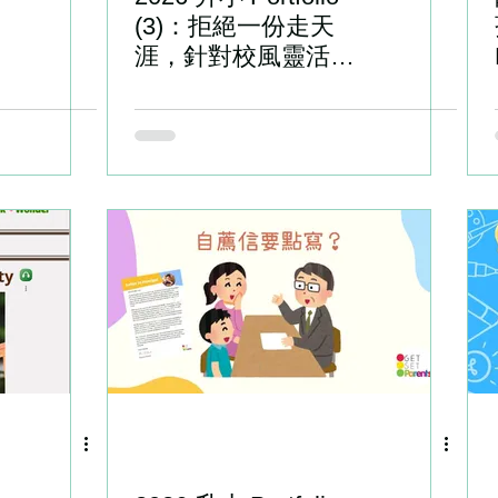
(3)：拒絕一份走天
涯，針對校風靈活變
陣