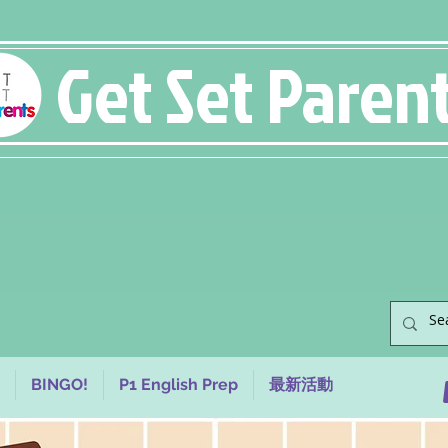
Get Set Paren
BINGO!
P1 English Prep
最新活動