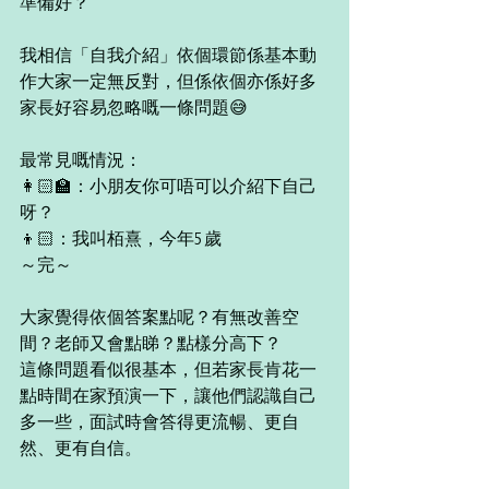
準備好？ 
我相信「自我介紹」依個環節係基本動
作大家一定無反對，但係依個亦係好多
家長好容易忽略嘅一條問題😅 
最常見嘅情況：
👩🏻‍🏫：小朋友你可唔可以介紹下自己
呀？
👦🏻：我叫栢熹，今年5歲
～完～
大家覺得依個答案點呢？有無改善空
間？老師又會點睇？點樣分高下？  
這條問題看似很基本，但若家長肯花一
點時間在家預演一下，讓他們認識自己
多一些，面試時會答得更流暢、更自
然、更有自信。