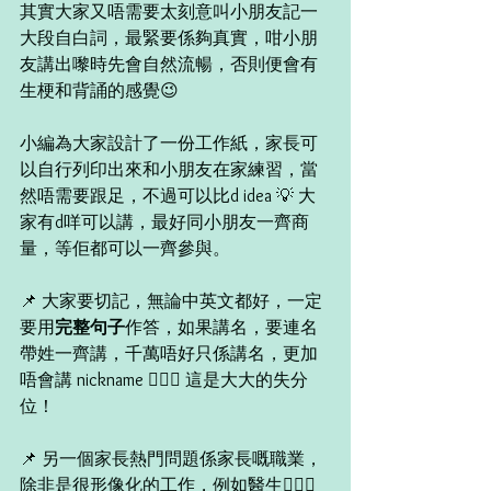
其實大家又唔需要太刻意叫小朋友記一
大段自白詞，最緊要係夠真實，咁小朋
友講出嚟時先會自然流暢，否則便會有
生梗和背誦的感覺😉 
小編為大家設計了一份工作紙，家長可
以自行列印出來和小朋友在家練習，當
然唔需要跟足，不過可以比d idea 💡 大
家有d咩可以講，最好同小朋友一齊商
量，等佢都可以一齊參與。
📌 大家要切記，無論中英文都好，一定
要用
完整句子
作答，如果講名，要連名
帶姓一齊講，千萬唔好只係講名，更加
唔會講 nickname 🙅🏻‍♀️ 這是大大的失分
位！ 
📌 另一個家長熱門問題係家長嘅職業，
除非是很形像化的工作，例如醫生👩🏻‍⚕️