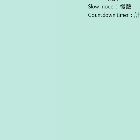
Slow mode： 慢版
Countdown timer：