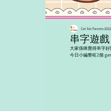
Get Set Parents
202
串字遊戲：
大家係咪覺得串字好
今日小編整咗2個 ga