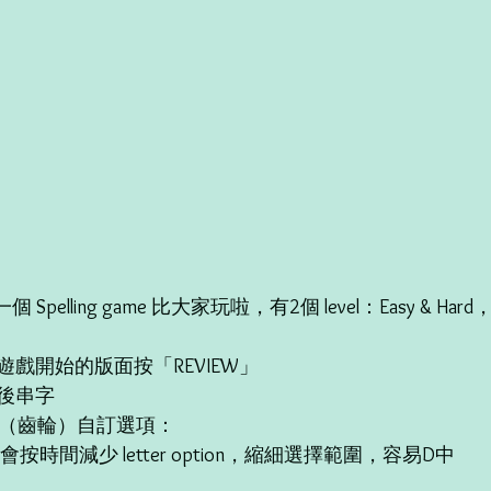
 Spelling game 比大家玩啦，有2個 level：Easy & H
戲開始的版面按「REVIEW」
後串字
ing（齒輪）自訂選項：
：系統會按時間減少 letter option，縮細選擇範圍，容易D中