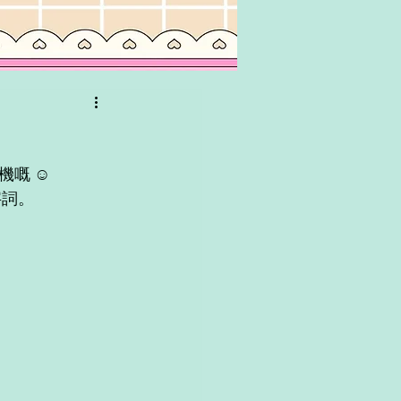
嘅 ☺️
字詞。