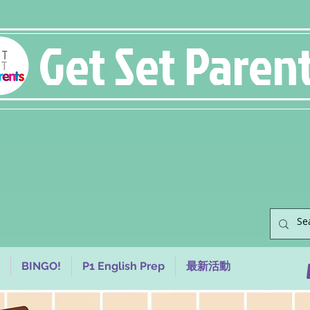
Get Set Paren
BINGO!
P1 English Prep
最新活動