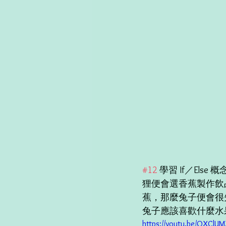
#12
 學習 If／Els
狸便會選香蕉製作飲
蕉，那麼兔子便會很
兔子應該喜歡什麼水
https://youtu.be/OXClU