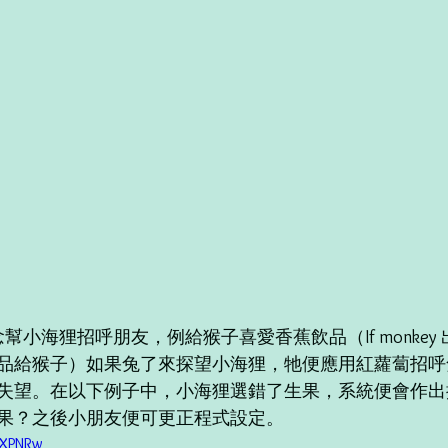
e 概念幫小海狸招呼朋友，例給猴子喜愛香蕉飲品（If monkey 出
品給猴子）如果兔了來探望小海狸，牠便應用紅蘿蔔招呼
失望。在以下例子中，小海狸選錯了生果，系統便會作出
果？之後小朋友便可更正程式設定。
MXPNRw