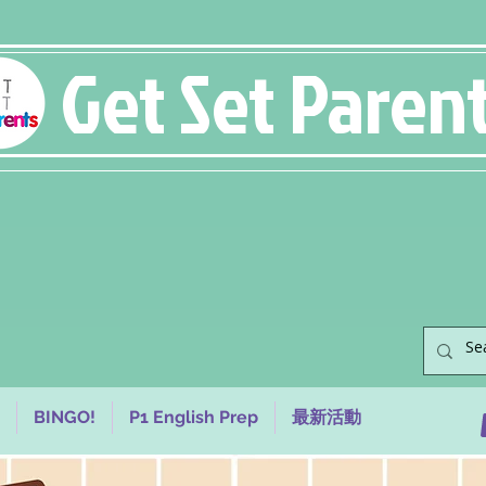
Get Set Paren
BINGO!
P1 English Prep
最新活動