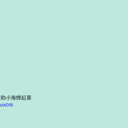
幫助小海狸起屋
kOsWDf8