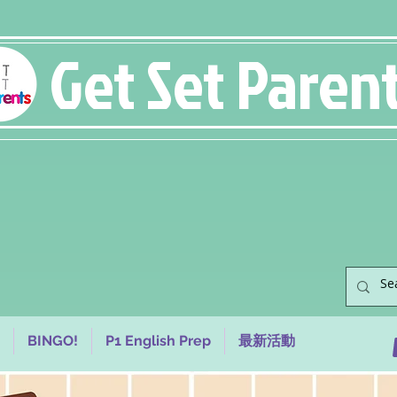
Get Set Paren
BINGO!
P1 English Prep
最新活動