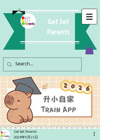
Get Set
Parents
Get Set Parents
2024年9月21日