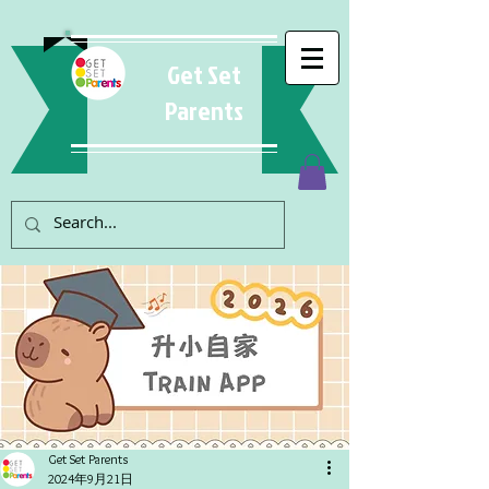
Get Set
Parents
Get Set Parents
2024年9月21日