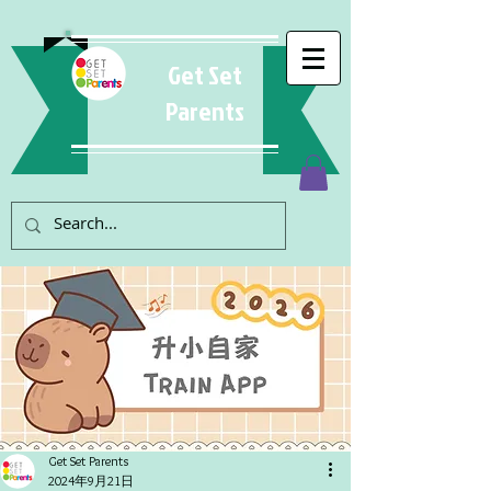
Get Set
Parents
Get Set Parents
2024年9月21日