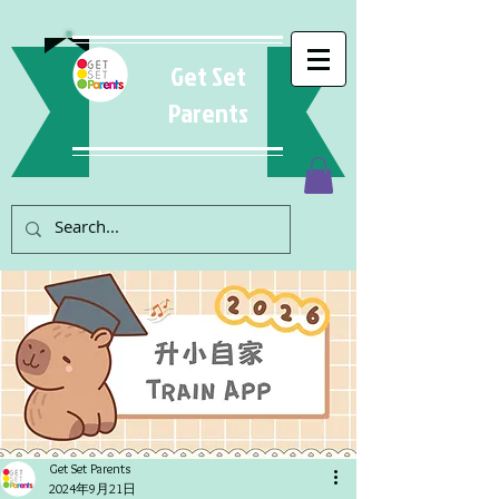
Get Set
Parents
Get Set Parents
2024年9月21日