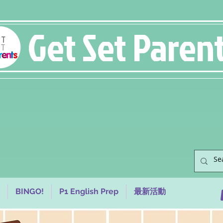
Get Set Paren
BINGO!
P1 English Prep
最新活動